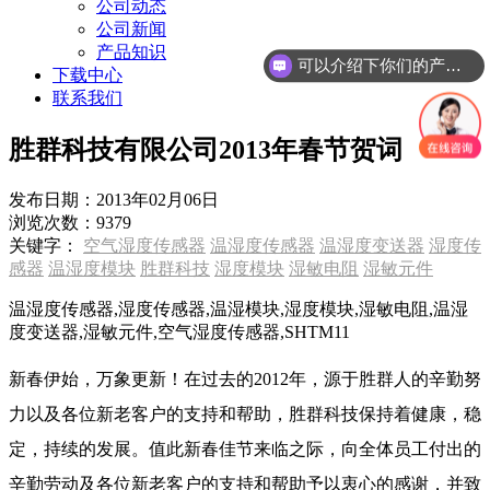
公司动态
公司新闻
产品知识
可以介绍下你们的产品么？
下载中心
联系我们
胜群科技有限公司2013年春节贺词
发布日期：
2013年02月06日
浏览次数：
9379
关键字：
空气湿度传感器
温湿度传感器
温湿度变送器
湿度传
感器
温湿度模块
胜群科技
湿度模块
湿敏电阻
湿敏元件
温湿度传感器,湿度传感器,温湿模块,湿度模块,湿敏电阻,温湿
度变送器,湿敏元件,空气湿度传感器,SHTM11
新春伊始，万象更新！在过去的2012年，源于胜群人的辛勤努
力以及各位新老客户的支持和帮助，胜群科技保持着健康，稳
定，持续的发展。值此新春佳节来临之际，向全体员工付出的
辛勤劳动及各位新老客户的支持和帮助予以衷心的感谢，并致