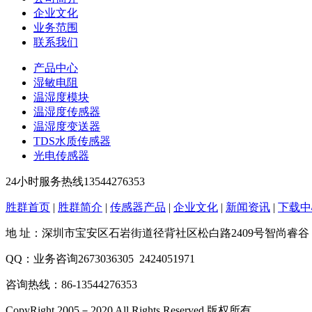
企业文化
业务范围
联系我们
产品中心
湿敏电阻
温湿度模块
温湿度传感器
温湿度变送器
TDS水质传感器
光电传感器
24小时服务热线
13544276353
胜群首页
|
胜群简介
|
传感器产品
|
企业文化
|
新闻资讯
|
下载中
地 址：深圳市宝安区石岩街道径背社区松白路2409号智尚睿谷
QQ：业务咨询2673036305 2424051971
咨询热线：86-13544276353
CopyRight 2005－2020 All Rights Reserved 版权所有