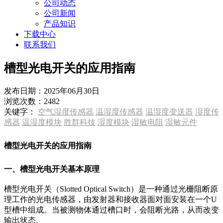
公司动态
公司新闻
产品知识
下载中心
联系我们
槽型光电开关的应用指南
发布日期：
2025年06月30日
浏览次数：
2482
关键字：
空气湿度传感器
温湿度传感器
温湿度变送器
湿度传
感器
温湿度模块
胜群科技
湿度模块
湿敏电阻
湿敏元件
槽型光电开关的应用指南
一、槽型光电开关基本原理
槽型光电开关（Slotted Optical Switch）是一种通过光栅阻断原
理工作的光电传感器，由发射器和接收器面对面安装在一个U
型槽中组成。当被测物体通过槽口时，会阻断光路，从而改变
输出状态。